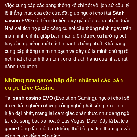
Việc cung cấp các bảng thống kê chi tiết về lịch sử cầu, tỷ
lệ thắng thua của các cửa đặt giúp người chơi tại
Sảnh
casino EVO
có thêm dữ liệu quý giá để đưa ra phán đoán.
Nhà cái tích hợp các công cụ soi cầu thông minh ngay trên
màn hình chính, giúp bạn nhận diện được xu hướng bệt
hay cầu nghiêng một cách nhanh chóng nhất. Khả năng
cung cấp thông tin minh bạch và đầy đủ là minh chứng rõ
nét nhất cho tinh thần tôn trọng khách hàng của nhà phát
hành Evolution.
Những tựa game hấp dẫn nhất tại các bàn
cược Live Casino
Tại
sảnh casino EVO
(Evolution Gaming), người chơi sẽ
được trải nghiệm những công nghệ phát sóng trực tiếp
hiện đại nhất, mang lại cảm giác chân thực như đang ngồi
tại các sòng bạc xa hoa ở Las Vegas. Dưới đây là ba tựa
game hàng đầu mà bạn không thể bỏ qua khi tham gia vào
sảnh cược đẳng cấp này: