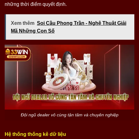
những thời điểm quyết định.
Xem thêm
Soi Cầu Phong Trần - Nghệ Thuật Giải
Mã Những Con Số
Đội ngũ dealer vô cùng tận tâm và chuyên nghiệp
Hệ thống thống kê dữ liệu