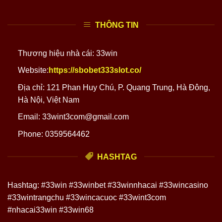
THÔNG TIN
Thương hiệu nhà cái: 33win
Website:
https://sbobet333slot.co/
Địa chỉ: 121 Phan Huy Chú, P. Quang Trung, Hà Đông,
Hà Nội, Việt Nam
Email:
33wint3com@gmail.com
Phone: 0359564462
HASHTAG
Hashtag: #33win #33winbet #33winnhacai #33wincasino
#33wintrangchu #33wincacuoc #33wint3com
#nhacai33win #33win68