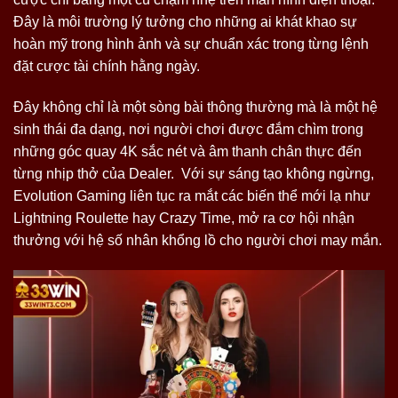
Đây là môi trường lý tưởng cho những ai khát khao sự
hoàn mỹ trong hình ảnh và sự chuẩn xác trong từng lệnh
đặt cược tài chính hằng ngày.
Đây không chỉ là một sòng bài thông thường mà là một hệ
sinh thái đa dạng, nơi người chơi được đắm chìm trong
những góc quay 4K sắc nét và âm thanh chân thực đến
từng nhịp thở của Dealer. Với sự sáng tạo không ngừng,
Evolution Gaming liên tục ra mắt các biến thể mới lạ như
Lightning Roulette hay Crazy Time, mở ra cơ hội nhận
thưởng với hệ số nhân khổng lồ cho người chơi may mắn.